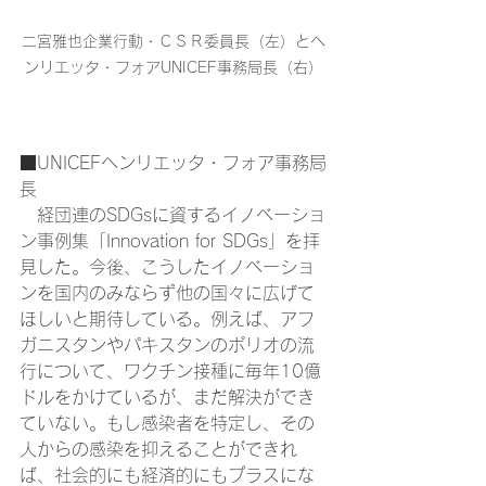
二宮雅也企業行動・ＣＳＲ委員長（左）とヘ
ンリエッタ・フォアUNICEF事務局長（右）
■UNICEFヘンリエッタ・フォア事務局
長
　経団連のSDGsに資するイノベーショ
ン事例集「Innovation for SDGs」を拝
見した。今後、こうしたイノベーショ
ンを国内のみならず他の国々に広げて
ほしいと期待している。例えば、アフ
ガニスタンやパキスタンのポリオの流
行について、ワクチン接種に毎年10億
ドルをかけているが、まだ解決ができ
ていない。もし感染者を特定し、その
人からの感染を抑えることができれ
ば、社会的にも経済的にもプラスにな