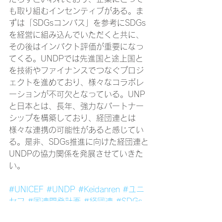
も取り組むインセンティブがある。ま
ずは「SDGsコンパス」を参考にSDGs
を経営に組み込んでいただくと共に、
その後はインパクト評価が重要になっ
てくる。UNDPでは先進国と途上国と
を技術やファイナンスでつなぐプロジ
ェクトを進めており、様々なコラボレ
ーションが不可欠となっている。UNP
と日本とは、長年、強力なパートナー
シップを構築しており、経団連とは
様々な連携の可能性があると感じてい
る。是非、SDGs推進に向けた経団連と
UNDPの協力関係を発展させていきた
い。
#UNICEF
#UNDP
#Keidanren
#ユニ
セフ
#国連開発計画
#経団連
#SDGs
経団連タイムス