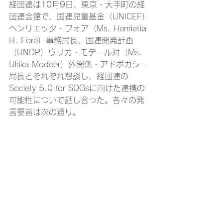
経団連は10月9日、東京・大手町の経
団連会館で、国連児童基金（UNICEF）
ヘンリエッタ・フォア（Ms. Henrietta 
H. Fore）事務局長、国連開発計画
（UNDP）ウリカ・モデール対（Ms. 
Ulrika Modeer）外関係・アドボカシー
局長とそれぞれ懇談し、経団連の
Society 5.0 for SDGsに向けた連携の
可能性について話し合った。各々の発
言要旨は次の通り。