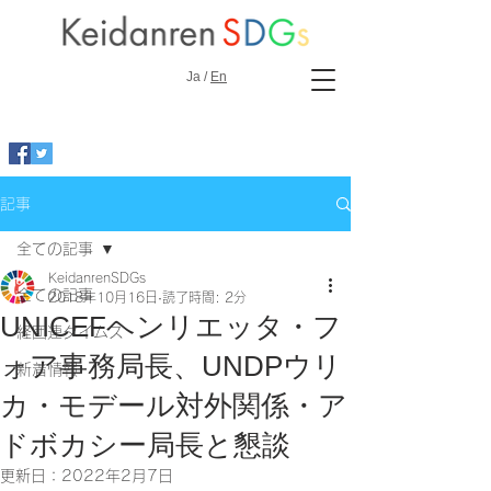
Ja /
En
記事
全ての記事
KeidanrenSDGs
全ての記事
2018年10月16日
読了時間: 2分
UNICEFヘンリエッタ・フ
経団連タイムス
ォア事務局長、UNDPウリ
新着情報
カ・モデール対外関係・ア
ドボカシー局長と懇談
更新日：
2022年2月7日